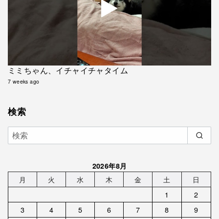
ミミちゃん、イチャイチャタイム
7 weeks ago
検索
2026年8月
月
火
水
木
金
土
日
1
2
3
4
5
6
7
8
9