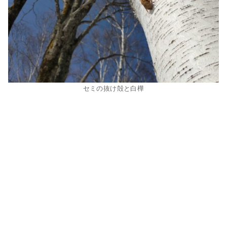
セミの抜け殻と白樺