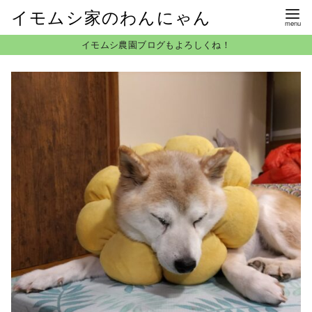
イモムシ家のわんにゃん
コ
イモムシ農園ブログもよろしくね！
ン
テ
ン
ツ
へ
移
動