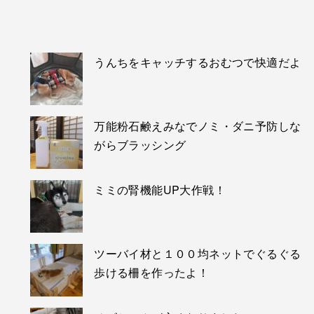
うんちをキャッチするおむつで快適だよ
万能粉石鹸えみなでノミ・ダニ予防しな
がらブラッシング
ミミの腎機能UP大作戦！
ツーバイ材と１００均ネットでぐるぐる
歩ける柵を作ったよ！