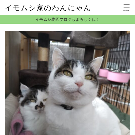
イモムシ家のわんにゃん
コ
イモムシ農園ブログもよろしくね！
ン
テ
ン
ツ
へ
移
動