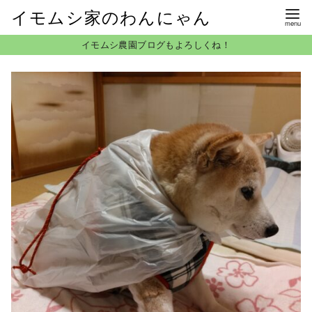
イモムシ家のわんにゃん
コ
イモムシ農園ブログもよろしくね！
ン
テ
ン
ツ
へ
移
動