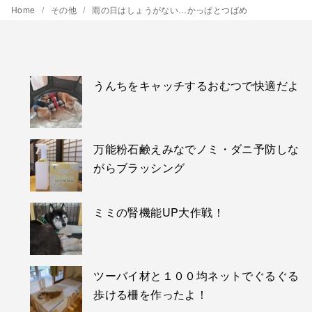
Home
その他
雨の日はしょうがない…かっぱとつばめ
うんちをキャッチするおむつで快適だよ
万能粉石鹸えみなでノミ・ダニ予防しな
がらブラッシング
ミミの腎機能UP大作戦！
ツーバイ材と１００均ネットでぐるぐる
歩ける柵を作ったよ！