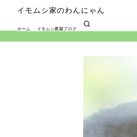
イモムシ家のわんにゃん
ホーム
イモムシ農園ブログ
コ
ン
テ
ン
ツ
へ
移
動